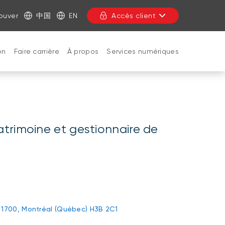
ouver
中国
EN
Accès client
on
Faire carrière
À propos
Services numériques
FERMER
atrimoine et gestionnaire de
au 1700, Montréal (Québec) H3B 2C1