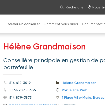
Rechercher
Nous tr
Trouver un conseiller
Comment vous aider
Documentati
Hélène Grandmaison
Conseillère principale en gestion de p
portefeuille
514 412-3019
Hélène Grandmaison
1 866 626-0636
Voir le site Web
514 879-3873
1 Place Ville-Marie, Bure
helene.grandmaison@bnc.ca
Français