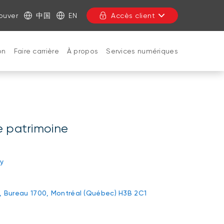
ouver
中国
EN
Accès client
on
Faire carrière
À propos
Services numériques
FERMER
de patrimoine
y
ie, Bureau 1700, Montréal (Québec) H3B 2C1