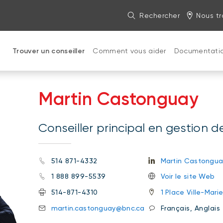
Rechercher
Nous tr
Trouver un conseiller
Comment vous aider
Documentati
Martin Castonguay
Conseiller principal en gestion 
514 871-4332
Martin Castongua
1 888 899-5539
Voir le site Web
514-871-4310
1 Place Ville-Mar
martin.castonguay@bnc.ca
Français, Anglais