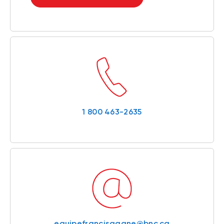
1 800 463-2635
equipefrancisgagne@bnc.ca