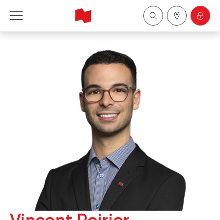
Financière Banque Nationale - Gestion de 
patrimoine
English
中国