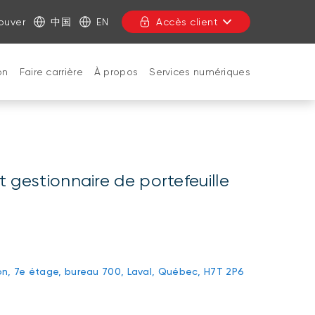
ouver
中国
EN
Accès client
on
Faire carrière
À propos
Services numériques
FERMER
t gestionnaire de portefeuille
on, 7e étage, bureau 700, Laval, Québec, H7T 2P6