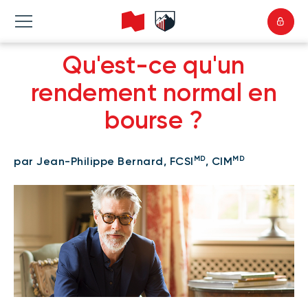
Qu'est-ce qu'un
rendement normal en
bourse ?
MD
MD
par Jean-Philippe Bernard, FCSI
, CIM