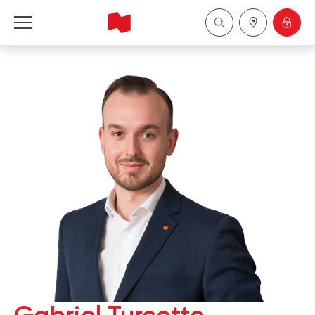
Financière Banque Nationale - Gestion de 
patrimoine
English
中国