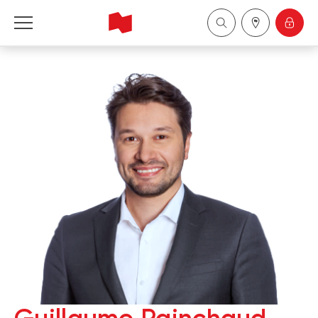
Financière Banque Nationale - Gestion de 
patrimoine
English
中国