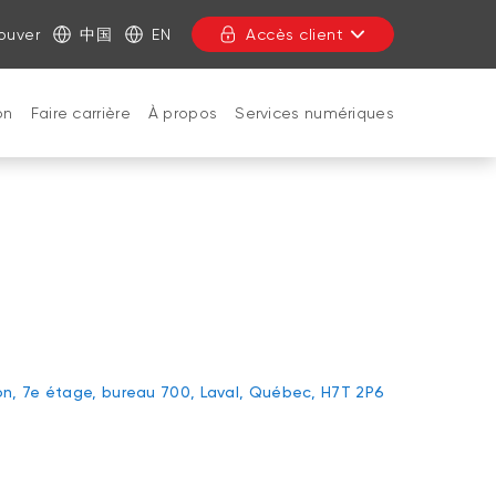
ouver
中国
EN
Accès client
on
Faire carrière
À propos
Services numériques
FERMER
on, 7e étage, bureau 700, Laval, Québec, H7T 2P6