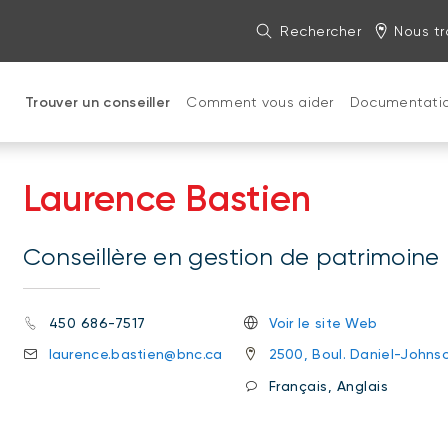
Rechercher
Nous tr
Trouver un conseiller
Comment vous aider
Documentati
Laurence Bastien
Conseillère en gestion de patrimoine
450 686-7517
Voir le site Web
laurence.bastien@bnc.ca
2500, Boul. Daniel-Johns
Français, Anglais