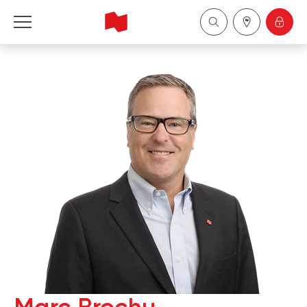
Financière Banque Nationale - Gestion de 
patrimoine
English
中国