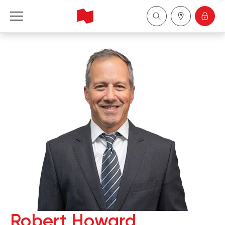
Financière Banque Nationale - Gestion de 
patrimoine
English
中国
Robert Howard