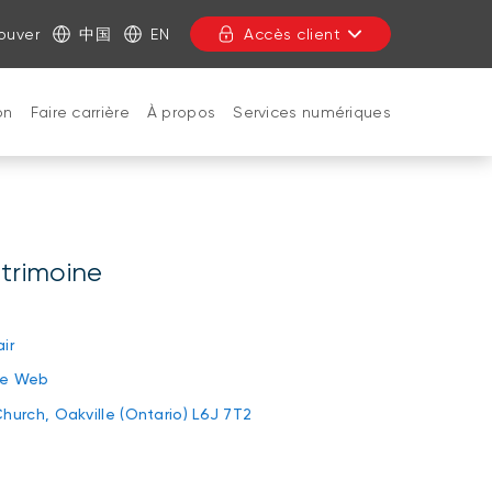
ouver
中国
EN
Accès client
on
Faire carrière
À propos
Services numériques
FERMER
atrimoine
ir
ite Web
hurch, Oakville (Ontario) L6J 7T2