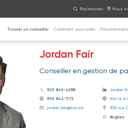
Rechercher
Nous tr
Trouver un conseiller
Comment vous aider
Documentati
Jordan Fair
Conseiller en gestion de p
905 845-4288
Jordan Fa
905 842-1172
Voir le s
jordan.fair@bnc.ca
305 rue C
Anglais