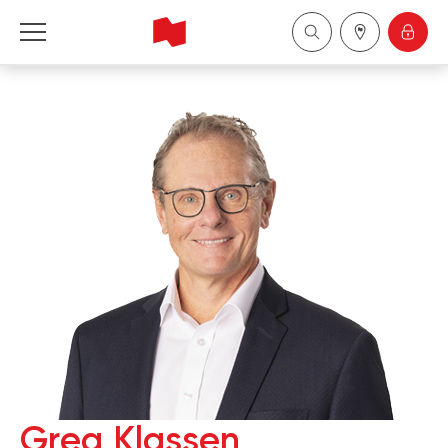
Financière Banque Nationale - Gestion de 
patrimoine
English
中国
Greg Klassen