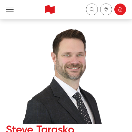
Financière Banque Nationale - Gestion de 
patrimoine
English
中国
Steve Tarasko