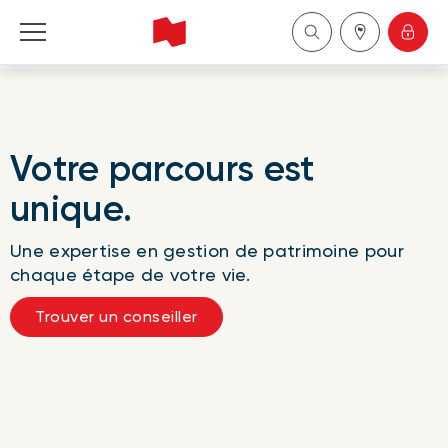
Financière Banque Nationale - Gestion de 
patrimoine
English
V
otre parcours est
unique.
中国
Une expertise en gestion de patrimoine pour
chaque étape de votre vie.
Trouver un conseiller