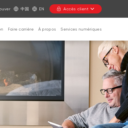
ouver
中国
EN
Accès client
on
Faire carrière
À propos
Services numériques
FERMER