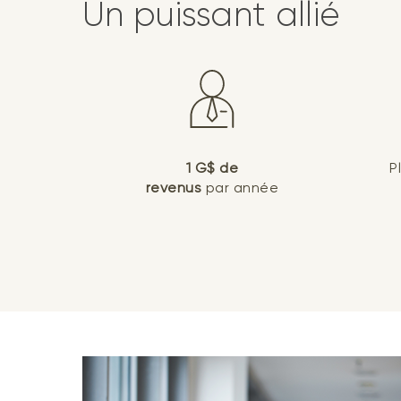
Un puissant allié
1 G$ de
P
revenus
par année