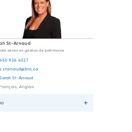
ah St-Arnaud
yste senior en gestion de patrimoine
450 926 4027
s.starnaud@bnc.ca
Sarah St-Arnaud
Français, Anglais
io