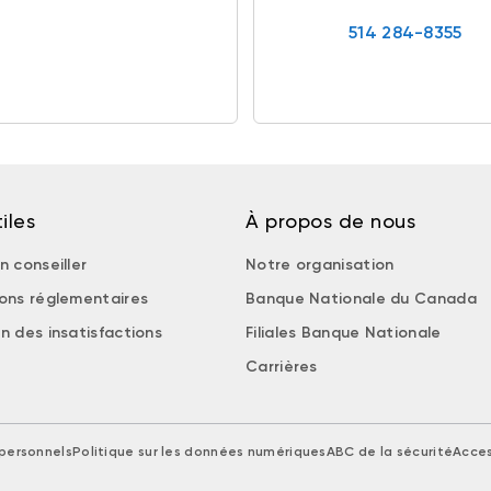
514 284-8355
iles
À propos de nous
n conseiller
Notre organisation
ions réglementaires
Banque Nationale du Canada
n des insatisfactions
Filiales Banque Nationale
Carrières
personnels
Politique sur les données numériques
ABC de la sécurité
Acces