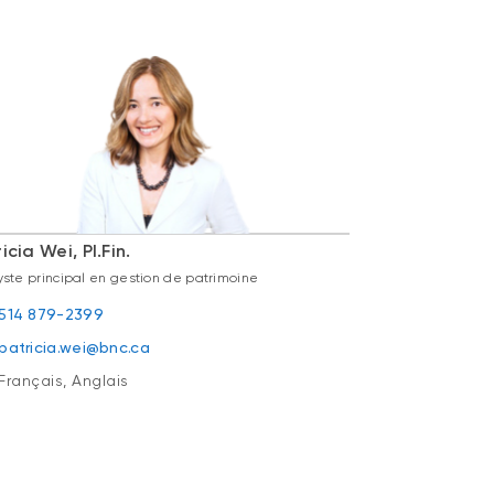
icia Wei, Pl.Fin.
yste principal en gestion de patrimoine
514 879-2399
patricia.wei@bnc.ca
Français, Anglais