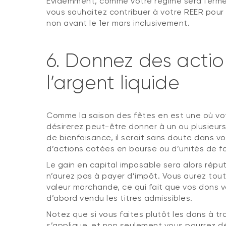
Évidemment, comme votre régime sera fermé, v
vous souhaitez contribuer à votre REER pour 2
non avant le 1er mars inclusivement.
6. Donnez des actio
l’argent liquide
Comme la saison des fêtes en est une où votr
désirerez peut-être donner à un ou plusieurs
de bienfaisance, il serait sans doute dans v
d’actions cotées en bourse ou d’unités de 
Le gain en capital imposable sera alors réput
n’aurez pas à payer d’impôt. Vous aurez toute
valeur marchande, ce qui fait que vos dons 
d’abord vendu les titres admissibles.
Notez que si vous faites plutôt les dons à tr
s’applique, et non seulement vous pourrez d