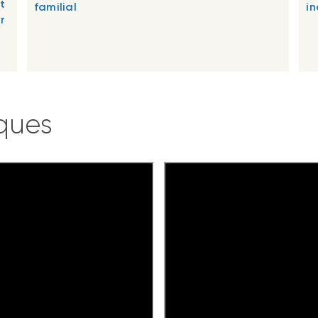
t
familial
in
r
ques