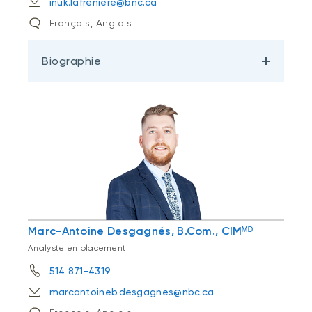
inuk.lafreniere@bnc.ca
Français, Anglais
Biographie
Marc-Antoine Desgagnés, B.Com., CIMᴹᴰ
Analyste en placement
514 871-4319
marcantoineb.desgagnes@nbc.ca