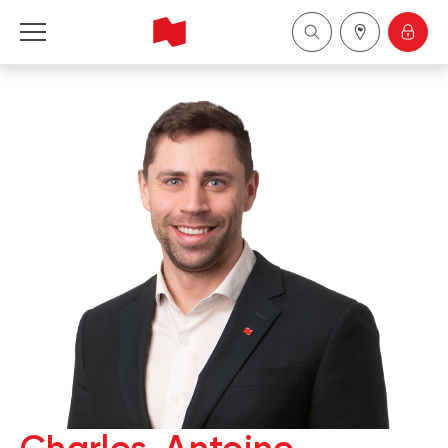
Financière Banque Nationale - Gestion de 
patrimoine
English
中国