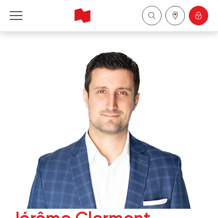
Financière Banque Nationale - Gestion de 
patrimoine
English
中国