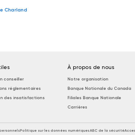
de Charland
iles
À propos de nous
n conseiller
Notre organisation
ions réglementaires
Banque Nationale du Canada
n des insatisfactions
Filiales Banque Nationale
Carrières
personnels
Politique sur les données numériques
ABC de la sécurité
Acces