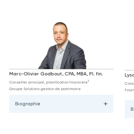
Marc-Olivier Godbout, CPA, MBA, Pl. fin.
Lys
1
Conseiller principal, planification financière
Conse
Groupe Solutions gestion de patrimoine
Fina
Biographie
B