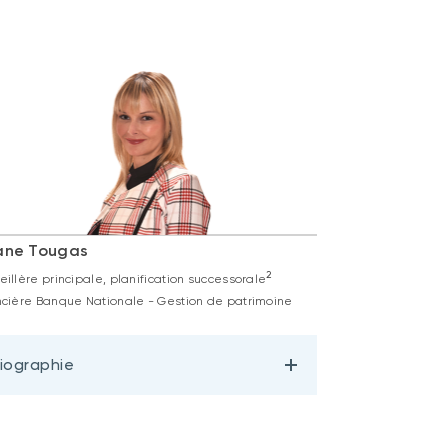
ane Tougas
2
illère principale, planification successorale
ncière Banque Nationale - Gestion de patrimoine
iographie