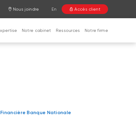
Nous joindre
En
Accès client
xpertise​
Notre cabinet
Ressources​
Notre firme
| Financière Banque Nationale