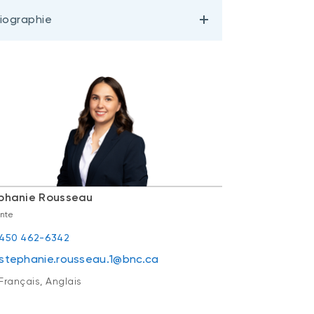
iographie
phanie Rousseau
inte
450 462-6342
stephanie.rousseau.1@bnc.ca
Français, Anglais