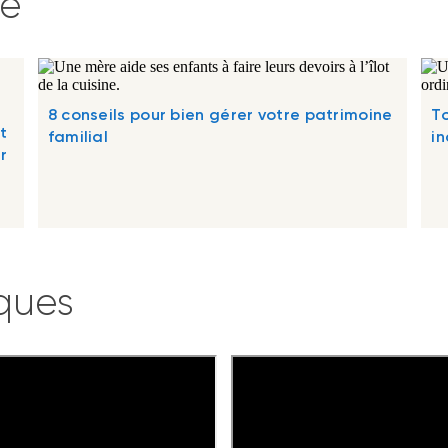
te
8 conseils pour bien gérer votre patrimoine
To
t
familial
in
r
ques