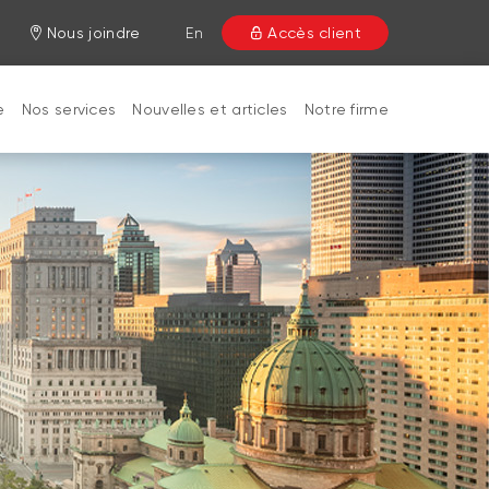
Nous joindre
En
Accès client
e
Nos services
Nouvelles et articles
Notre firme