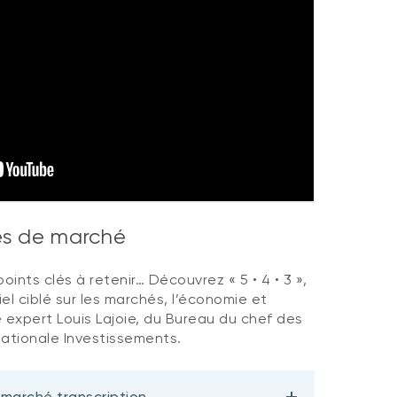
ves de marché
oints clés à retenir… Découvrez « 5 • 4 • 3 »,
el ciblé sur les marchés, l’économie et
 expert Louis Lajoie, du Bureau du chef des
ationale Investissements.
 marché transcription