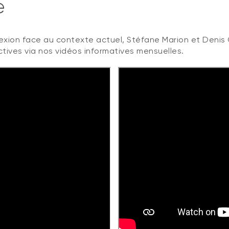
e
flexion face au contexte actuel, Stéfane Marion et Denis 
ives via nos vidéos informatives mensuelles.