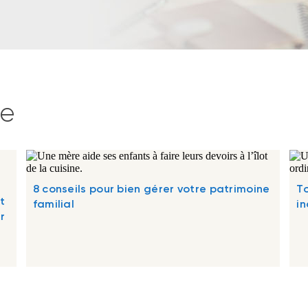
te
8 conseils pour bien gérer votre patrimoine
To
t
familial
in
r