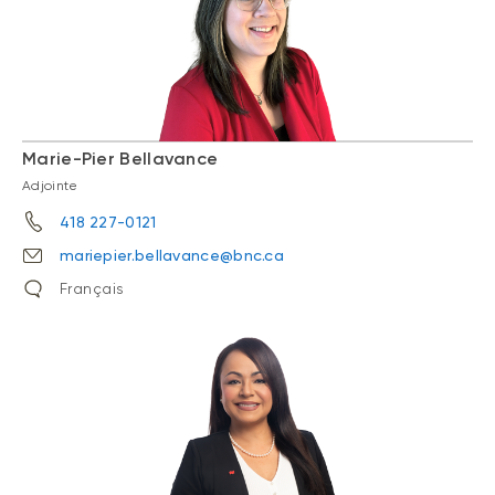
Marie-Pier Bellavance
Adjointe
418 227-0121
mariepier.bellavance@bnc.ca
Français