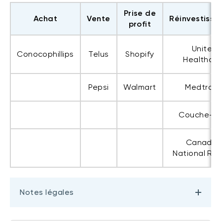
Prise de
Achat
Vente
Réinvestiss
profit
United
Conocophillips
Telus
Shopify
Healthca
Pepsi
Walmart
Medtroni
Couche-T
Canadia
National Rai
Notes légales