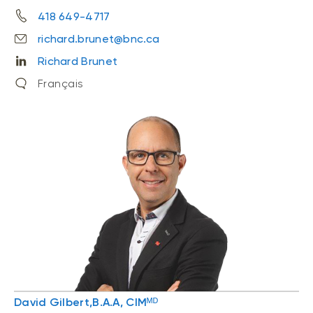
418 649-4717
richard.brunet@bnc.ca
Richard Brunet
Français
David Gilbert,B.A.A, CIMᴹᴰ